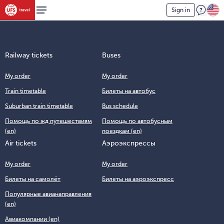
Sign in
Railway tickets
Buses
My order
My order
Train timetable
Билеты на автобус
Suburban train timetable
Bus schedule
Помощь по жд путешествиям
Помощь по автобусным
(en)
поездкам (en)
Air tickets
Аэроэкспрессы
My order
My order
Билеты на самолёт
Билеты на аэроэкспресс
Популярные авианаправления
(en)
Авиакомпании (en)