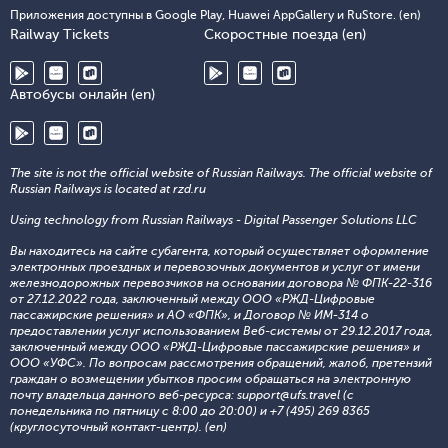
Приложения доступны в Google Play, Huawei AppGallery и RuStore. (en)
Railway Tickets
Скоростные поезда (en)
Автобусы онлайн (en)
The site is not the official website of Russian Railways. The official website of
Russian Railways is located at rzd.ru
Using technology from Russian Railways - Digital Passenger Solutions LLC
Вы находитесь на сайте субагента, который осуществляет оформление
электронных проездных и перевозочных документов и услуг от имени
железнодорожных перевозчиков на основании договора № ФПК-22-316
от 27.12.2022 года, заключенный между ООО «РЖД-Цифровые
пассажирские решения» и АО «ФПК», и Договор № ИМ-314 о
предоставлении услуг использованием Веб-системы от 29.12.2017 года,
заключенный между ООО «РЖД-Цифровые пассажирские решения» и
ООО «УФС». По вопросам рассмотрения обращений, жалоб, претензий
граждан о возмещении убытков просим обращаться на электронную
почту владельца данного веб-ресурса: support@ufs.travel (с
понедельника по пятницу с 8:00 до 20:00) и +7 (495) 269 8365
(круглосуточный контакт-центр). (en)